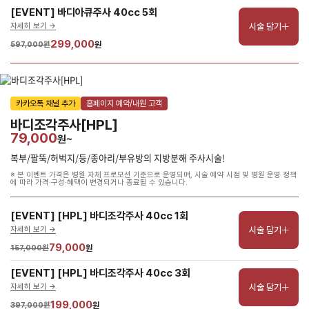
[EVENT] 바디아큐주사 40cc 5회
시술 담기
자세히 보기 ->
299,000
597,000원
원
카카오톡 채널 추가
홈페이지 예약/내원 고객
바디조각주사[HPL]
79,000
원~
복부/팔뚝/허벅지/등/종아리/부유방의 지방분해 주사시술!
※ 본 이벤트 가격은 병원 자체 프로모션 기준으로 운영되며, 시술 예약 시점 및 병원 운영 정책
에 따라 가격·구성·혜택이 변경되거나 종료될 수 있습니다.
[EVENT] [HPL] 바디조각주사 40cc 1회
시술 담기
자세히 보기 ->
79,000
157,000원
원
[EVENT] [HPL] 바디조각주사 40cc 3회
시술 담기
자세히 보기 ->
199,000
397,000원
원