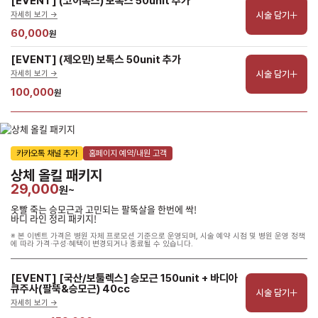
[EVENT] (코어톡스) 보톡스 50unit 추가
시술 담기
자세히 보기 ->
60,000
원
[EVENT] (제오민) 보톡스 50unit 추가
시술 담기
자세히 보기 ->
100,000
원
카카오톡 채널 추가
홈페이지 예약/내원 고객
상체 올킬 패키지
29,000
원~
옷빨 죽는 승모근과 고민되는 팔뚝살을 한번에 싹!
바디 라인 정리 패키지!
※ 본 이벤트 가격은 병원 자체 프로모션 기준으로 운영되며, 시술 예약 시점 및 병원 운영 정책
에 따라 가격·구성·혜택이 변경되거나 종료될 수 있습니다.
[EVENT] [국산/보툴렉스] 승모근 150unit + 바디아
큐주사(팔뚝&승모근) 40cc
시술 담기
자세히 보기 ->