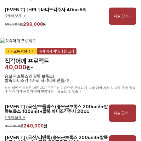
[EVENT] [HPL] 바디조각주사 40cc 5회
시술 담기
자세히 보기 ->
299,000
597,000원
원
카카오톡 채널 추가
홈페이지 예약/내원 고객
직각어깨 프로젝트
40,000
원~
승모근 보톡스와 팔뚝 보톡스!
팔뚝 바디조각주사로 직각어깨 만들기!
※ 본 이벤트 가격은 병원 자체 프로모션 기준으로 운영되며, 시술 예약 시점 및 병원 운영 정책
에 따라 가격·구성·혜택이 변경되거나 종료될 수 있습니다.
[EVENT] (국산/보툴렉스) 승모근보톡스 200unit+팔
뚝보톡스 100unit+팔뚝 바디조각주사 20cc
시술 담기
자세히 보기 ->
249,000
497,000원
원
[EVENT] (국산/리앤톡) 승모근보톡스 200unit+팔뚝