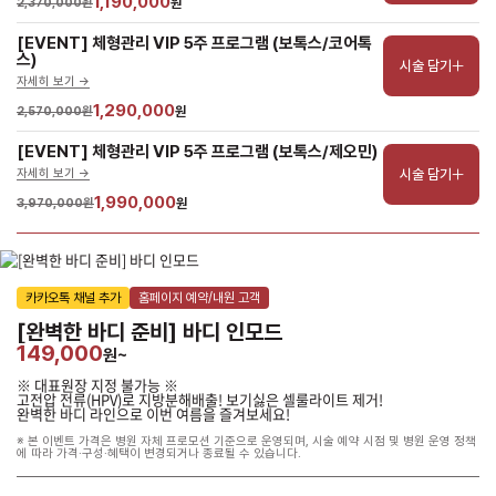
1,190,000
2,370,000원
원
[EVENT] 체형관리 VIP 5주 프로그램 (보톡스/코어톡
스)
시술 담기
자세히 보기 ->
1,290,000
2,570,000원
원
[EVENT] 체형관리 VIP 5주 프로그램 (보톡스/제오민)
시술 담기
자세히 보기 ->
1,990,000
3,970,000원
원
카카오톡 채널 추가
홈페이지 예약/내원 고객
[완벽한 바디 준비] 바디 인모드
149,000
원~
※ 대표원장 지정 불가능 ※
고전압 전류(HPV)로 지방분해배출! 보기싫은 셀룰라이트 제거!
완벽한 바디 라인으로 이번 여름을 즐겨보세요!
※ 본 이벤트 가격은 병원 자체 프로모션 기준으로 운영되며, 시술 예약 시점 및 병원 운영 정책
에 따라 가격·구성·혜택이 변경되거나 종료될 수 있습니다.