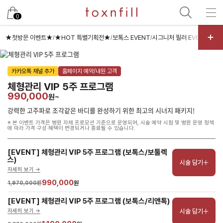
남은 시술/관리권 예약
0
남은 시술/관리권 종류 선택
★첫방문 이벤트★
★HOT 특별기획전★
보톡스 EVENT
시그니처 필러 EVENT
콜라
/
/
/
/
리프팅
카카오톡 채널 추가
홈페이지 예약/내원 고객
색소
체형관리 VIP 5주 프로그램
스킨부스터
990,000
원~
스킨케어
강력한 고주파로 조각같은 바디를 완성하기 위한 최고의 시너지 패키지!
※ 본 이벤트 가격은 병원 자체 프로모션 기준으로 운영되며, 시술 예약 시점 및 병원 운영 정책
여드름/모공
에 따라 가격·구성·혜택이 변경되거나 종료될 수 있습니다.
제모
[EVENT] 체형관리 VIP 5주 프로그램 (보톡스/보툴렉
체형
스)
시술 담기
자세히 보기 ->
프로그램
990,000
1,970,000원
원
향노화수액
[EVENT] 체형관리 VIP 5주 프로그램 (보톡스/리앤톡)
기타
시술 담기
자세히 보기 ->