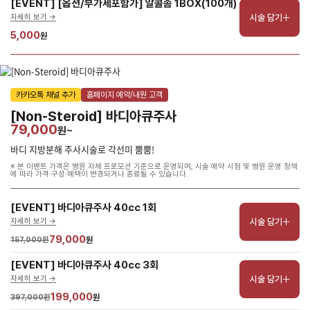
[EVENT] [옵션/부가세포함가] 알콜솜 1BOX(100개)
시술 담기
자세히 보기 ->
5,000
원
카카오톡 채널 추가
홈페이지 예약/내원 고객
[Non-Steroid] 바디아큐주사
79,000
원~
바디 지방분해 주사시술로 각선미 뿜뿜!
※ 본 이벤트 가격은 병원 자체 프로모션 기준으로 운영되며, 시술 예약 시점 및 병원 운영 정책
에 따라 가격·구성·혜택이 변경되거나 종료될 수 있습니다.
[EVENT] 바디아큐주사 40cc 1회
시술 담기
자세히 보기 ->
79,000
157,000원
원
[EVENT] 바디아큐주사 40cc 3회
시술 담기
자세히 보기 ->
199,000
397,000원
원