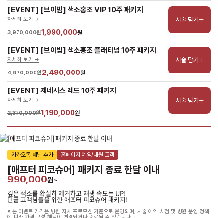
[EVENT] [브이빔] 색소홍조 VIP 10주 패키지
시술 담기
자세히 보기 ->
1,990,000
3,970,000원
원
[EVENT] [브이빔] 색소홍조 플래티넘 10주 패키지
시술 담기
자세히 보기 ->
2,490,000
4,970,000원
원
[EVENT] 제네시스 레드 10주 패키지
시술 담기
자세히 보기 ->
1,190,000
2,370,000원
원
카카오톡 채널 추가
홈페이지 예약/내원 고객
[애프터 피코슈어] 패키지 종료 한달 이내
990,000
원~
깊은 색소를 확실히 제거하고 재생 속도는 UP!
단골 고객님들을 위한 애프터 피코슈어 패키지!
※ 본 이벤트 가격은 병원 자체 프로모션 기준으로 운영되며, 시술 예약 시점 및 병원 운영 정책
에 따라 가격·구성·혜택이 변경되거나 종료될 수 있습니다.