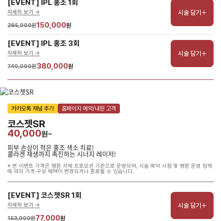
[EVENT] IPL 홍조 1회
시술 담기
자세히 보기 ->
150,000
295,000원
원
[EVENT] IPL 홍조 3회
시술 담기
자세히 보기 ->
380,000
740,000원
원
카카오톡 채널 추가
홈페이지 예약/내원 고객
코스젯SR
40,000
원~
피부 손상이 적은 홍조 색소 치료!
콜라겐 재생까지 촉진하는 시너지 레이저!
※ 본 이벤트 가격은 병원 자체 프로모션 기준으로 운영되며, 시술 예약 시점 및 병원 운영 정책
에 따라 가격·구성·혜택이 변경되거나 종료될 수 있습니다.
[EVENT] 코스젯SR 1회
시술 담기
자세히 보기 ->
77,000
153,000원
원