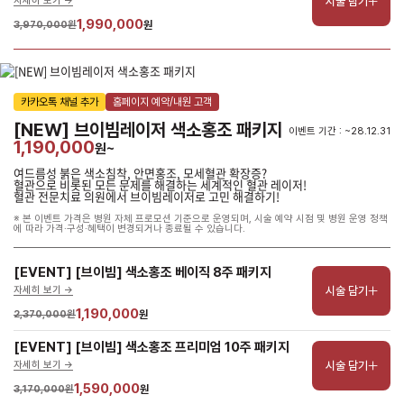
시술 담기
자세히 보기 ->
1,990,000
3,970,000원
원
카카오톡 채널 추가
홈페이지 예약/내원 고객
[NEW] 브이빔레이저 색소홍조 패키지
이벤트 기간 : ~28.12.31
1,190,000
원~
여드름성 붉은 색소침착, 안면홍조, 모세혈관 확장증?
혈관으로 비롯된 모든 문제를 해결하는 세계적인 혈관 레이저!
혈관 전문치료 의원에서 브이빔레이저로 고민 해결하기!
※ 본 이벤트 가격은 병원 자체 프로모션 기준으로 운영되며, 시술 예약 시점 및 병원 운영 정책
에 따라 가격·구성·혜택이 변경되거나 종료될 수 있습니다.
[EVENT] [브이빔] 색소홍조 베이직 8주 패키지
시술 담기
자세히 보기 ->
1,190,000
2,370,000원
원
[EVENT] [브이빔] 색소홍조 프리미엄 10주 패키지
시술 담기
자세히 보기 ->
1,590,000
3,170,000원
원