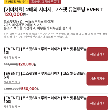
카카오톡 채널 추가
홈페이지 예약/내원 고객
[기미치료] 2배의 시너지, 코스젯 듀얼토닝 EVENT
120,000
원~
코스젯SR + Q-switch 루카스 레이저!
2가지 레이저로 2배의 시너지!
홍조와 색소를 개선하고, 피부톤과 피부결을 동시에!
※ 본 이벤트 가격은 병원 자체 프로모션 기준으로 운영되며, 시술 예약 시점 및 병원 운영 정책
에 따라 가격·구성·혜택이 변경되거나 종료될 수 있습니다.
[EVENT] [코스젯SR + 루카스레이저] 코스젯 듀얼토닝 
1회
시술 담기
자세히 보기 ->
120,000
239,000원
원
[EVENT] [코스젯SR + 루카스레이저] 코스젯 듀얼토닝 
5회
시술 담기
자세히 보기 ->
550,000
1,090,000원
원
[EVENT] [코스젯SR + 루카스레이저] 코스젯 듀얼토닝 
10회
시술 담기
자세히 보기 ->