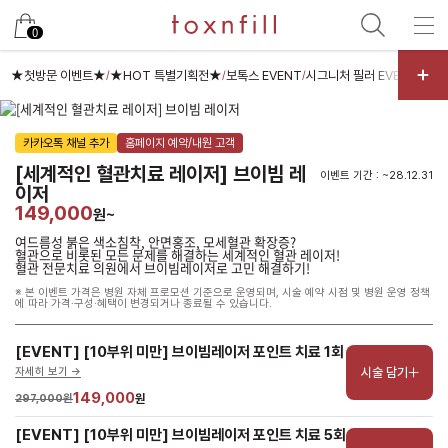
남은 시술/관리권 예약
0
남은 시술/관리권 종류 선택
★첫방문 이벤트★
★HOT 특별기획전★
보톡스 EVENT
시그니처 필러 EVENT
콜라
/
/
/
/
리프팅
카카오톡 채널 추가
홈페이지 예약/내원 고객
색소
[세계적인 혈관치료 레이저] 브이빔 레
이벤트 기간 : ~28.12.31
스킨부스터
이저
149,000
원~
스킨케어
여드름성 붉은 색소침착, 안면홍조, 모세혈관 확장증?
여드름/모공
혈관으로 비롯된 모든 문제를 해결하는 세계적인 혈관 레이저!
혈관 전문치료 의원에서 브이빔레이저로 고민 해결하기!
제모
※ 본 이벤트 가격은 병원 자체 프로모션 기준으로 운영되며, 시술 예약 시점 및 병원 운영 정책
에 따라 가격·구성·혜택이 변경되거나 종료될 수 있습니다.
체형
프로그램
[EVENT] [10부위 미만] 브이빔레이저 포인트 치료 1회
시술 담기
자세히 보기 ->
향노화수액
149,000
297,000원
원
기타
[EVENT] [10부위 미만] 브이빔레이저 포인트 치료 5회