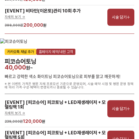
[EVENT] 비타민(이온토)관리 10회 추가
시술 담기
자세히 보기 ->
200,000
399,000원
원
카카오톡 채널 추가
홈페이지 예약/내원 고객
피코슈어토닝
40,000
원~
빠르고 강력한 색소 화이트닝 피코슈어토닝으로 피부를 맑고 깨끗하게!
※ 본 이벤트 가격은 병원 자체 프로모션 기준으로 운영되며, 시술 예약 시점 및 병원 운영 정책
에 따라 가격·구성·혜택이 변경되거나 종료될 수 있습니다.
[EVENT] [피코슈어] 피코토닝 + LED재생레이저 + 모
델링팩 1회
시술 담기
자세히 보기 ->
120,000
239,000원
원
[EVENT] [피코슈어] 피코토닝 + LED재생레이저 + 모
델링팩 5회