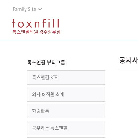
Family Site
톡스앤필의원 광주상무점
공지
톡스앤필 뷰티그룹
톡스앤필 3正
의사 & 직원 소개
학술활동
공부하는 톡스앤필