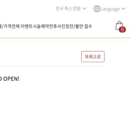
전국 톡스앤필
Language
내/가격
전체 이벤트
시술예약
전후사진
칭찬/불만 접수
0
목록으로
 OPEN!