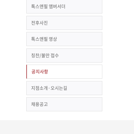
톡스앤필 앰버서더
전후사진
톡스앤필 영상
칭찬/불만 접수
공지사항
지점소개·오시는길
채용공고