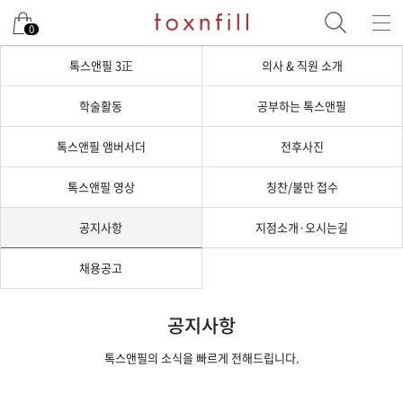
0
톡스앤필 3正
의사 & 직원 소개
학술활동
공부하는 톡스앤필
톡스앤필 앰버서더
전후사진
톡스앤필 영상
칭찬/불만 접수
공지사항
지점소개·오시는길
채용공고
공지사항
톡스앤필의 소식을 빠르게 전해드립니다.