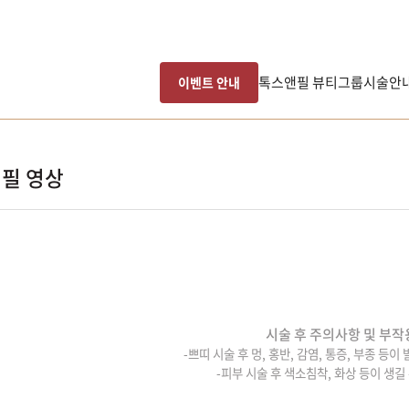
톡스앤필 뷰티그룹
시술안
이벤트 안내
필 영상
시술 후 주의사항 및 부작
-쁘띠 시술 후 멍, 홍반, 감염, 통증, 부종 등이
-피부 시술 후 색소침착, 화상 등이 생길