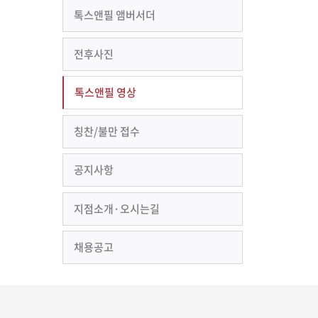
톡스앤필 앰버서더
전후사진
톡스앤필 영상
칭찬/불만 접수
공지사항
지점소개·오시는길
채용공고