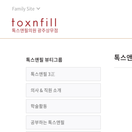
Family Site
톡스앤필의원 광주상무점
톡스앤
톡스앤필 뷰티그룹
톡스앤필 3正
의사 & 직원 소개
학술활동
공부하는 톡스앤필