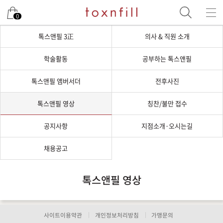
0
톡스앤필 3正
의사 & 직원 소개
학술활동
공부하는 톡스앤필
톡스앤필 앰버서더
전후사진
톡스앤필 영상
칭찬/불만 접수
공지사항
지점소개·오시는길
채용공고
톡스앤필 영상
사이트이용약관
개인정보처리방침
가맹문의