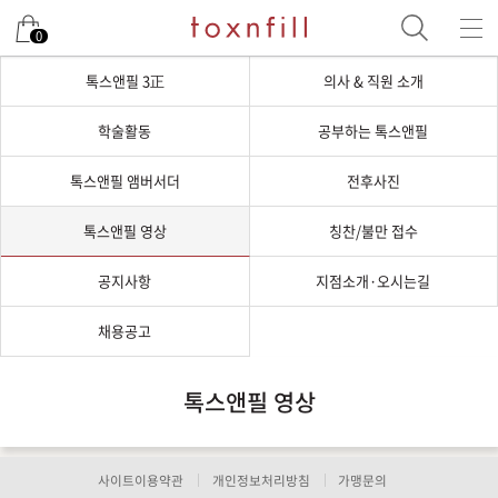
0
톡스앤필 3正
의사 & 직원 소개
학술활동
공부하는 톡스앤필
톡스앤필 앰버서더
전후사진
톡스앤필 영상
칭찬/불만 접수
공지사항
지점소개·오시는길
채용공고
톡스앤필 영상
사이트이용약관
개인정보처리방침
가맹문의