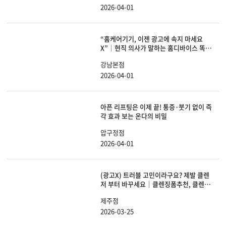
2026-04-01
“홈케어기기, 이젠 광고에 속지 마세요
X”│현직 의사가 말하는 홈디바이스 똑똑
하게 선택하는 방법
강남본점
2026-04-01
아픈 리프팅은 이제 끝! 통증·붓기 없이 즉
각 효과 보는 온다의 비밀
압구정점
2026-04-01
(광고X) 트러블 고민이라구요? 제발 클렌
저 부터 바꾸세요｜클렌징폼추천, 클렌징
폼, 세안법, 약산성, 약알칼리성
제주점
2026-03-25