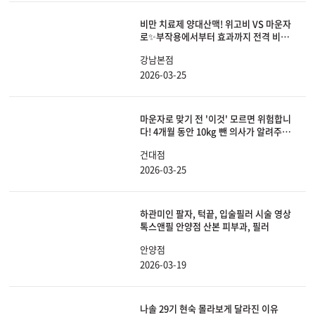
비만 치료제 양대산맥! 위고비 VS 마운자
로✨부작용에서부터 효과까지 전격 비교
해 봤습니다.
강남본점
2026-03-25
마운자로 맞기 전 '이것' 모르면 위험합니
다! 4개월 동안 10kg 뺀 의사가 알려주는
효과, 부작용, 요요 안 오는 법 총정리!
건대점
2026-03-25
하관미인 팔자, 턱끝, 입술필러 시술 영상
톡스앤필 안양점 산본 피부과, 필러
안양점
2026-03-19
나솔 29기 현숙 몰라보게 달라진 이유