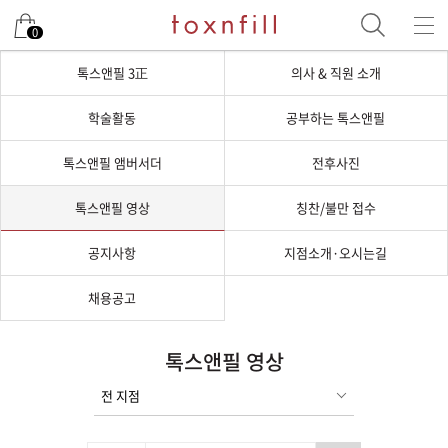
0
톡스앤필 3正
의사 & 직원 소개
학술활동
공부하는 톡스앤필
톡스앤필 앰버서더
전후사진
톡스앤필 영상
칭찬/불만 접수
공지사항
지점소개·오시는길
채용공고
톡스앤필 영상