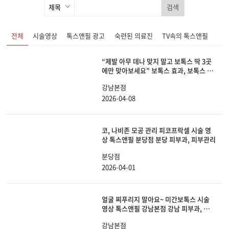
검색
전체
시술영상
톡스앤필 광고
숙련된 의료진
TV속의 톡스앤필
“제발 아무 데나 맞지 말고 보톡스 딱 3곳
에만 맞아보세요” 보톡스 효과, 보톡스 부
작용, 추천하는 부위, 절대 맞으면 안 되는
강남본점
곳까지 딱 알려드리겠습니다.
2026-04-08
코, 나비존 모공 관리 피코프락셀 시술 영
상 톡스앤필 분당점 분당 피부과, 피부관리
분당점
2026-04-01
얼굴 찌푸리지 말아요~ 미간보톡스 시술
영상 톡스앤필 강남본점 강남 피부과, 보톡
스
강남본점