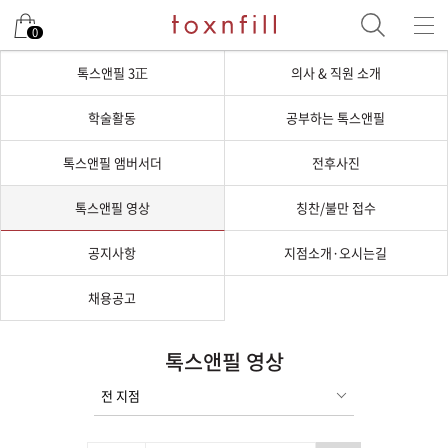
0
톡스앤필 3正
의사 & 직원 소개
학술활동
공부하는 톡스앤필
톡스앤필 앰버서더
전후사진
톡스앤필 영상
칭찬/불만 접수
공지사항
지점소개·오시는길
채용공고
톡스앤필 영상